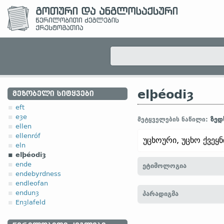
elþéodiȝ
ᲛᲔᲖᲝᲑᲔᲚᲘ ᲡᲘᲢᲧᲕᲔᲑᲘ
eft
eȝe
ზედ
მეტყველების ნაწილი:
ellen
ellenróf
უცხოური, უცხო ქვეყნ
eln
elþéodiȝ
ende
ეტიმოლოგია
endebyrdness
endleofan
[← elþéod
არსებ.
„უცხო ხ
endunȝ
პარადიგმა
Enȝlafeld
2. ანგლოსაქსუ