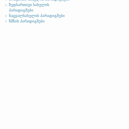
მიცემითი (მოქმედებითი)
ზედსართავი სახელის
ბრალდებითი
პარადიგმები
ნაცვალსახელის პარადიგმები
(ბ)
ფუძის გრძელმარცვლია
ზმნის პარადიგმები
მოკლეფუძიანი ვარიანტი
ანგლო
სახელობითი
ნათესაობითი
მიცემითი
მოქმედებითი
ბრალდებითი
სახელობითი
ნათესაობითი