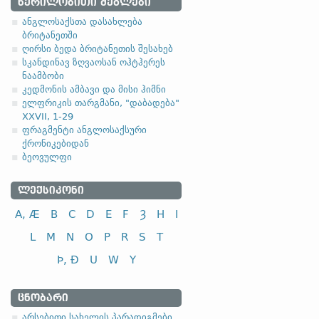
ᲬᲔᲠᲘᲚᲝᲑᲘᲗᲘ ᲫᲔᲒᲚᲔᲑᲘ
2.1. ზედსართავ
ანგლოსაქსთა დასახლება
ბრიტანეთში
-a-, -ō- ფუძიანი ზედსარ
ღირსი ბედა ბრიტანეთის შესახებ
სკანდინავ ზღვაოსან ოჰტჰერეს
(ა)
ფუძის მოკლემარცვლია
ნაამბობი
ანგლო
კედმონის ამბავი და მისი ჰიმნი
ელფრიკის თარგმანი, "დაბადება"
XXVII, 1-29
ფრაგმენტი ანგლოსაქსური
ქრონიკებიდან
ბეოვულფი
სახელობითი
ნათესაობითი
ᲚᲔᲥᲡᲘᲙᲝᲜᲘ
მიცემითი
A, Æ
B
C
D
E
F
Ȝ
H
I
მოქმედებითი
ბრალდებითი
L
M
N
O
P
R
S
T
Þ, Ð
U
W
Y
სახელობითი
ᲪᲜᲝᲑᲐᲠᲘ
ნათესაობითი
არსებითი სახელის პარადიგმები