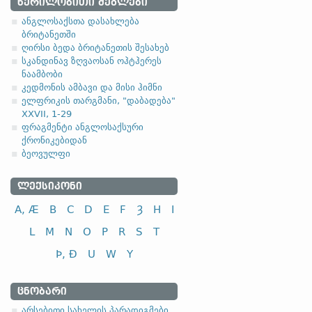
1.1.2. (a)
ᲬᲔᲠᲘᲚᲝᲑᲘᲗᲘ ᲫᲔᲒᲚᲔᲑᲘ
ანგლოსაქსთა დასახლება
(
ა
) ფუძის მოკლემარცვლი
ბრიტანეთში
ღირსი ბედა ბრიტანეთის შესახებ
ა
სკანდინავ ზღვაოსან ოჰტჰერეს
ნაამბობი
კედმონის ამბავი და მისი ჰიმნი
ელფრიკის თარგმანი, "დაბადება"
სახელობითი
XXVII, 1-29
ფრაგმენტი ანგლოსაქსური
ნათესაობითი
ქრონიკებიდან
მიცემითი (მოქმედებითი)
ბეოვულფი
ბრალდებითი
ᲚᲔᲥᲡᲘᲙᲝᲜᲘ
დაბოლოება
-ena
მრ. რ.
A, Æ
B
C
D
E
F
Ȝ
H
I
(
ბ
) ფუძის გრძელმარცვლი
L
M
N
O
P
R
S
T
ა
Þ, Ð
U
W
Y
სახელობითი
ᲪᲜᲝᲑᲐᲠᲘ
ნათესაობითი
არსებითი სახელის პარადიგმები