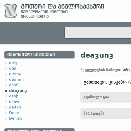
deaȝunȝ
ᲛᲔᲖᲝᲑᲔᲚᲘ ᲡᲘᲢᲧᲕᲔᲑᲘ
dæȝ
dǽl
არს
მეტყველების ნაწილი:
dǽma
dǽman
განთიადი, ცისკარი (
déaf
deaȝunȝ
déaþ
ეტიმოლოგია
déaw
delfan
[
თანამედრ. ინგლ.
(
შოტლ
Dene
პარადიგმა
Denisc