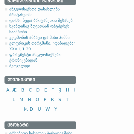
ᲬᲔᲠᲘᲚᲝᲑᲘᲗᲘ ᲫᲔᲒᲚᲔᲑᲘ
ანგლოსაქსთა დასახლება
ბრიტანეთში
ღირსი ბედა ბრიტანეთის შესახებ
სკანდინავ ზღვაოსან ოჰტჰერეს
ნაამბობი
კედმონის ამბავი და მისი ჰიმნი
ელფრიკის თარგმანი, "დაბადება"
XXVII, 1-29
ფრაგმენტი ანგლოსაქსური
ქრონიკებიდან
ბეოვულფი
ᲚᲔᲥᲡᲘᲙᲝᲜᲘ
A, Æ
B
C
D
E
F
Ȝ
H
I
L
M
N
O
P
R
S
T
Þ, Ð
U
W
Y
ᲪᲜᲝᲑᲐᲠᲘ
არსებითი სახელის პარადიგმები