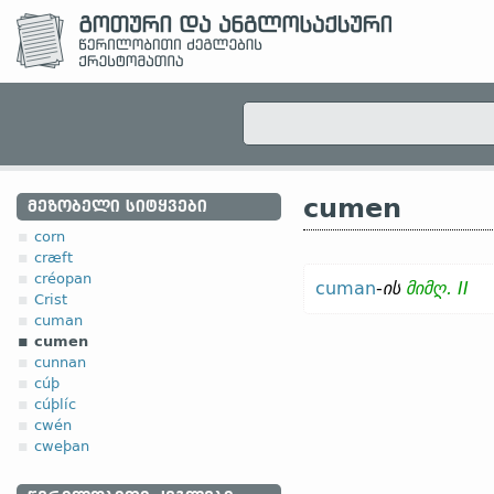
cumen
ᲛᲔᲖᲝᲑᲔᲚᲘ ᲡᲘᲢᲧᲕᲔᲑᲘ
corn
cræft
créopan
cuman
-
ის
მიმღ. II
Crist
cuman
cumen
cunnan
cúþ
cúþlíc
cwén
cweþan