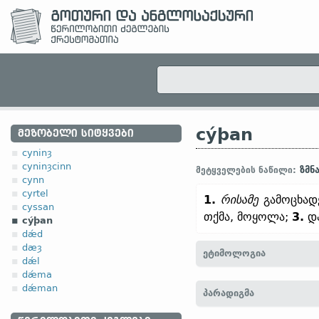
cýþan
ᲛᲔᲖᲝᲑᲔᲚᲘ ᲡᲘᲢᲧᲕᲔᲑᲘ
cyninȝ
cyninȝcinn
ზმნ
მეტყველების ნაწილი:
cynn
cyrtel
1.
რისამე
გამოცხადე
cyssan
თქმა, მოყოლა;
3.
და
cýþan
dǽd
dæȝ
ეტიმოლოგია
dǽl
dǽma
[
თანამედრ. ინგლ.
KITH
dǽman
პარადიგმა
ga-swi-kunþjan;
ძვ. ფრიზ
ისლ.
kynna]