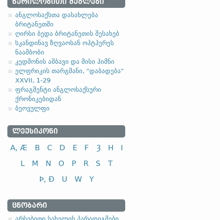
ᲬᲔᲠᲘᲚᲝᲑᲘᲗᲘ ᲫᲔᲒᲚᲔᲑᲘ
4.2.1. (a)
ანგლოსაქსთა დასახლება
ბრიტანეთში
ღირსი ბედა ბრიტანეთის შესახებ
(ა)
ფუძის მოკლემარცვლი
სკანდინავ ზღვაოსან ოჰტჰერეს
ნაამბობი
I კლასი
კედმონის ამბავი და მისი ჰიმნი
ხვნა, მოხვნა
ელფრიკის თარგმანი, "დაბადება"
გაკეთება; ჩადენა
XXVII, 1-29
ფრაგმენტი ანგლოსაქსური
(ბ)
ფუძის გრძელმარცვლი
ქრონიკებიდან
ბეოვულფი
I კლასი
კვება, ჭმევა
ᲚᲔᲥᲡᲘᲙᲝᲜᲘ
შენახვა; დაცვა
A, Æ
B
C
D
E
F
Ȝ
H
I
გაგზავნა
L
M
N
O
P
R
S
T
Þ, Ð
U
W
Y
ᲪᲜᲝᲑᲐᲠᲘ
არსებითი სახელის პარადიგმები