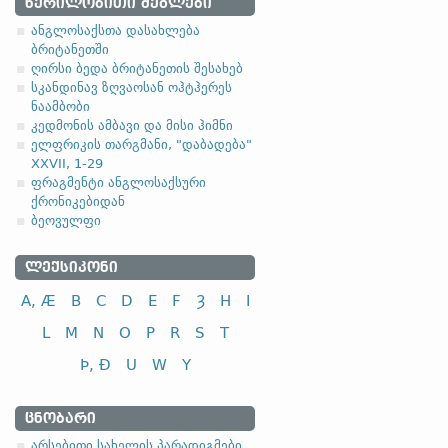
1.1.2. (b) -jō- ფუძია
ᲬᲔᲠᲘᲚᲝᲑᲘᲗᲘ ᲫᲔᲒᲚᲔᲑᲘ
ანგლოსაქსთა დასახლება
(-ō- ფუძიანი ტიპის ქვეტიპ
ბრიტანეთში
ღირსი ბედა ბრიტანეთის შესახებ
მდედრობითი სქესი
სკანდინავ ზღვაოსან ოჰტჰერეს
ნაამბობი
კედმონის ამბავი და მისი ჰიმნი
ელფრიკის თარგმანი, "დაბადება"
ა
XXVII, 1-29
ფრაგმენტი ანგლოსაქსური
ქრონიკებიდან
ბეოვულფი
სახელობითი
ნათესაობითი
ᲚᲔᲥᲡᲘᲙᲝᲜᲘ
მიცემითი (მოქმედებითი)
A, Æ
B
C
D
E
F
Ȝ
H
I
ბრალდებითი
L
M
N
O
P
R
S
T
Þ, Ð
U
W
Y
ᲪᲜᲝᲑᲐᲠᲘ
არსებითი სახელის პარადიგმები