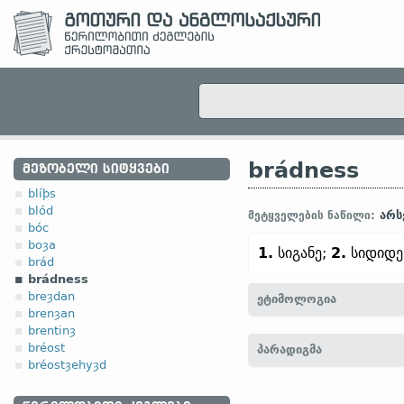
brádness
ᲛᲔᲖᲝᲑᲔᲚᲘ ᲡᲘᲢᲧᲕᲔᲑᲘ
blíþs
blód
არს
მეტყველების ნაწილი:
bóc
boȝa
1.
სიგანე;
2.
სიდიდე
brád
brádness
breȝdan
ეტიმოლოგია
brenȝan
brentinȝ
[
თანამედრ. ინგლ.
BROA
bréost
პარადიგმა
bréostȝehyȝd