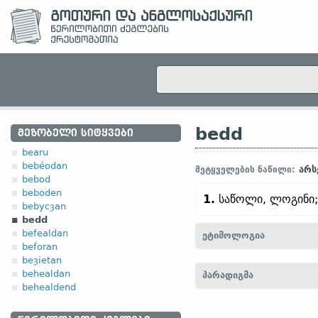
bedd
ᲛᲔᲖᲝᲑᲔᲚᲘ ᲡᲘᲢᲧᲕᲔᲑᲘ
bearu
bebéodan
არს
მეტყველების ნაწილი:
bebod
beboden
1.
საწოლი, ლოგინი
bebycȝan
bedd
befealdan
ეტიმოლოგია
beforan
beȝietan
[
თანამედრ. ინგლ.
BED
;
behealdan
პარადიგმა
betti (
თანამედრ.
გერმ.
B
behealdend
მნიშვნელობა
: „მიწაში 
გახვრეტა“;
ლათ.
fodere