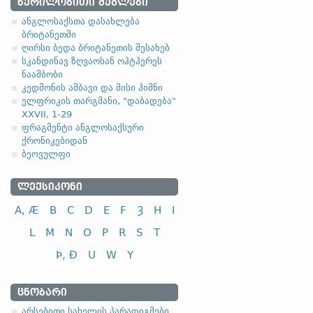
1.1.1. (b) -ja- ფუძია
„გახვრეტა; ჩხვლეტა“ (
რუ
ᲬᲔᲠᲘᲚᲝᲑᲘᲗᲘ ᲫᲔᲒᲚᲔᲑᲘ
ანგლოსაქსთა დასახლება
(-a- ფუძიანი ტიპის ქვეტიპ
ბრიტანეთში
ღირსი ბედა ბრიტანეთის შესახებ
მამრობითი სქესი
სკანდინავ ზღვაოსან ოჰტჰერეს
ნაამბობი
(
ა
) (თავდაპირველად 
კედმონის ამბავი და მისი ჰიმნი
გაორმაგების შედეგად:
b
ელფრიკის თარგმანი, "დაბადება"
XXVII, 1-29
ფრაგმენტი ანგლოსაქსური
ქრონიკებიდან
ბეოვულფი
სახელობითი
ᲚᲔᲥᲡᲘᲙᲝᲜᲘ
ნათესაობითი
მიცემითი (მოქმედებითი)
A, Æ
B
C
D
E
F
Ȝ
H
I
ბრალდებითი
L
M
N
O
P
R
S
T
(
ბ
) თავდაპირველად გრძ
Þ, Ð
U
W
Y
ᲪᲜᲝᲑᲐᲠᲘ
არსებითი სახელის პარადიგმები