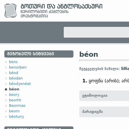
béon
ᲛᲔᲖᲝᲑᲔᲚᲘ ᲡᲘᲢᲧᲕᲔᲑᲘ
benc
benorþan
ზმნ
მეტყველების ნაწილი:
béod
béodan
1.
ყოფნა (არის); არ
béodȝenéat
béon
beorȝ
ეტიმოლოგია
beorht
Beormas
[
თანამედრ. ინგლ.
(
TO
beorn
პარადიგმა
ბინადრობა“;
ძვ. ინგლ.
b
béotunȝ
ფრიზ.
būwa, bōwa „შენებ
būan, būwan „ცხოვრება, 
4.6. არაწესიერ