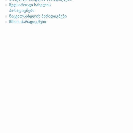
ასო/ბგერა
-h
-ზე დაბოლოებ
(ა)
ფუძის მოკლემარცვლი
ზედსართავი სახელის
პარადიგმები
ნაცვალსახელის პარადიგმები
ზმნის პარადიგმები
სახელობითი
ნათესაობითი
მიცემითი (მოქმედებითი)
ბრალდებითი
(ბ)
ფუძის გრძელმარცვლი
სახელობითი
ნათესაობითი
მიცემითი (მოქმედებითი)
ბრალდებითი