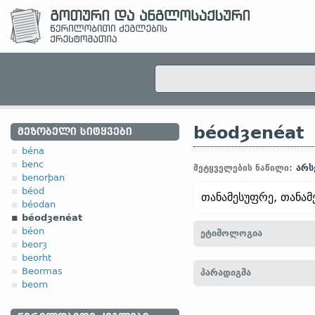
béodȝenéat
ᲛᲔᲖᲝᲑᲔᲚᲘ ᲡᲘᲢᲧᲕᲔᲑᲘ
béna
benc
არს
მეტყველების ნაწილი:
benorþan
béod
თანამესუფრე, თანამ
béodan
béodȝenéat
béon
ეტიმოლოგია
beorȝ
beorht
[←
béod
არსებ.
+ ȝenéat
Beormas
პარადიგმა
beorn