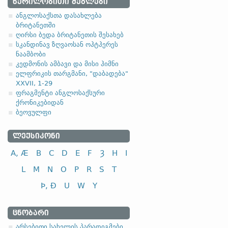
1.1.1. (a)
ᲬᲔᲠᲘᲚᲝᲑᲘᲗᲘ ᲫᲔᲒᲚᲔᲑᲘ
ანგლოსაქსთა დასახლება
ბრიტანეთში
ღირსი ბედა ბრიტანეთის შესახებ
სკანდინავ ზღვაოსან ოჰტჰერეს
ნაამბობი
სახელობითი
კედმონის ამბავი და მისი ჰიმნი
ელფრიკის თარგმანი, "დაბადება"
ნათესაობითი
XXVII, 1-29
მიცემითი (მოქმედებითი)
ფრაგმენტი ანგლოსაქსური
ქრონიკებიდან
ბრალდებითი
ბეოვულფი
ᲚᲔᲥᲡᲘᲙᲝᲜᲘ
A, Æ
B
C
D
E
F
Ȝ
H
I
სახელობითი
L
M
N
O
P
R
S
T
ნათესაობითი
Þ, Ð
U
W
Y
მიცემითი (მოქმედებითი)
ბრალდებითი
ᲪᲜᲝᲑᲐᲠᲘ
-el
,
-ol
,
-еn
,
-еr
,
-or
და მისთ. ტიპ
არსებითი სახელის პარადიგმები