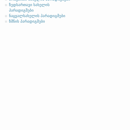
ასო/ბგერა
-h
-ზე დაბოლოებ
(ა)
ფუძის მოკლემარცვლი
ზედსართავი სახელის
პარადიგმები
ნაცვალსახელის პარადიგმები
ზმნის პარადიგმები
სახელობითი
ნათესაობითი
მიცემითი (მოქმედებითი)
ბრალდებითი
(ბ)
ფუძის გრძელმარცვლი
სახელობითი
ნათესაობითი
მიცემითი (მოქმედებითი)
ბრალდებითი