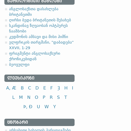
1.1.1. (a)
ᲬᲔᲠᲘᲚᲝᲑᲘᲗᲘ ᲫᲔᲒᲚᲔᲑᲘ
ანგლოსაქსთა დასახლება
ბრიტანეთში
ღირსი ბედა ბრიტანეთის შესახებ
სკანდინავ ზღვაოსან ოჰტჰერეს
ნაამბობი
სახელობითი
კედმონის ამბავი და მისი ჰიმნი
ელფრიკის თარგმანი, "დაბადება"
ნათესაობითი
XXVII, 1-29
მიცემითი (მოქმედებითი)
ფრაგმენტი ანგლოსაქსური
ქრონიკებიდან
ბრალდებითი
ბეოვულფი
ᲚᲔᲥᲡᲘᲙᲝᲜᲘ
A, Æ
B
C
D
E
F
Ȝ
H
I
სახელობითი
L
M
N
O
P
R
S
T
ნათესაობითი
Þ, Ð
U
W
Y
მიცემითი (მოქმედებითი)
ბრალდებითი
ᲪᲜᲝᲑᲐᲠᲘ
-el
,
-ol
,
-еn
,
-еr
,
-or
და მისთ. ტიპ
არსებითი სახელის პარადიგმები