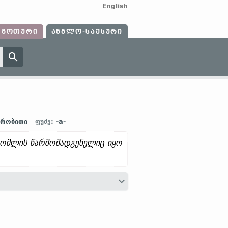
English
ᲒᲝᲗᲣᲠᲘ
ᲐᲜᲒᲚᲝ-ᲡᲐᲥᲡᲣᲠᲘ
მრობითი
-a-
ფუძე:
ომლის წარმომადგენელიც იყო