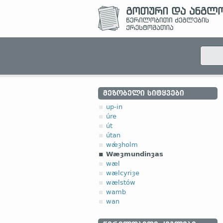
ᲛᲔᲖᲝᲑᲔᲚᲘ ᲡᲘᲢᲧᲕᲔᲑᲘ
up-in
úre
út
útan
wǽȝholm
Wæȝmundinȝas
wæl
wælcyriȝe
wælstów
wamb
wan