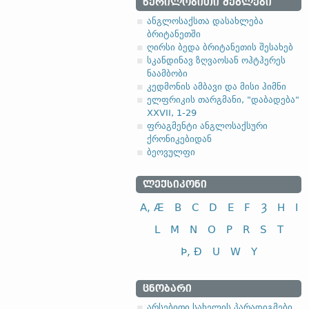
ᲬᲔᲠᲘᲚᲝᲑᲘᲗᲘ ᲫᲔᲒᲚᲔᲑᲘ
ანგლოსაქსთა დასახლება
ბრიტანეთში
ღირსი ბედა ბრიტანეთის შესახებ
სკანდინავ ზღვაოსან ოჰტჰერეს
ნაამბობი
კედმონის ამბავი და მისი ჰიმნი
ელფრიკის თარგმანი, "დაბადება"
XXVII, 1-29
ფრაგმენტი ანგლოსაქსური
ქრონიკებიდან
ბეოვულფი
ᲚᲔᲥᲡᲘᲙᲝᲜᲘ
A, Æ
B
C
D
E
F
Ȝ
H
I
L
M
N
O
P
R
S
T
Þ, Ð
U
W
Y
ᲪᲜᲝᲑᲐᲠᲘ
არსებითი სახელის პარადიგმები