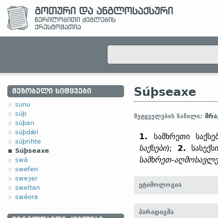
Súþseaxe
ᲛᲔᲖᲝᲑᲔᲚᲘ ᲡᲘᲢᲧᲕᲔᲑᲘ
sunu
súþ
მრა
მეტყველების ნაწილი:
súþan
súþdǽl
1.
სამხრეთი საქსებ
súþrihte
საქსები
);
2.
სასექსი
Súþseaxe
სამხრეთ-აღმოსავლ
swá
swefen
sweȝer
ეტიმოლოგია
sweltan
swéora
[←
súþ
ზმნზ.
+
Seaxe
არს
პარადიგმა