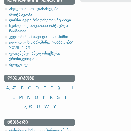
ᲬᲔᲠᲘᲚᲝᲑᲘᲗᲘ ᲫᲔᲒᲚᲔᲑᲘ
ანგლოსაქსთა დასახლება
1.1.3. (a)
ბრიტანეთში
ღირსი ბედა ბრიტანეთის შესახებ
სკანდინავ ზღვაოსან ოჰტჰერეს
(
ა
) ფუძის მოკლემარცვლი
ნაამბობი
კედმონის ამბავი და მისი ჰიმნი
ელფრიკის თარგმანი, "დაბადება"
XXVII, 1-29
ფრაგმენტი ანგლოსაქსური
ქრონიკებიდან
სახელობითი
ბეოვულფი
ნათესაობითი
მიცემითი (მოქმედებითი)
ᲚᲔᲥᲡᲘᲙᲝᲜᲘ
ბრალდებითი
A, Æ
B
C
D
E
F
Ȝ
H
I
L
M
N
O
P
R
S
T
*
-a- ფუძიან არსებითებთ
Þ, Ð
U
W
Y
(
ბ
) ფუძის გრძელმარცვლი
ᲪᲜᲝᲑᲐᲠᲘ
არსებითი სახელის პარადიგმები