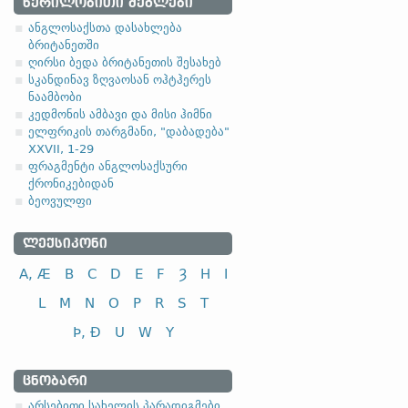
1.1.1. (a)
ᲬᲔᲠᲘᲚᲝᲑᲘᲗᲘ ᲫᲔᲒᲚᲔᲑᲘ
ანგლოსაქსთა დასახლება
ბრიტანეთში
ღირსი ბედა ბრიტანეთის შესახებ
სკანდინავ ზღვაოსან ოჰტჰერეს
ნაამბობი
სახელობითი
კედმონის ამბავი და მისი ჰიმნი
ელფრიკის თარგმანი, "დაბადება"
ნათესაობითი
XXVII, 1-29
მიცემითი (მოქმედებითი)
ფრაგმენტი ანგლოსაქსური
ქრონიკებიდან
ბრალდებითი
ბეოვულფი
ᲚᲔᲥᲡᲘᲙᲝᲜᲘ
A, Æ
B
C
D
E
F
Ȝ
H
I
სახელობითი
L
M
N
O
P
R
S
T
ნათესაობითი
Þ, Ð
U
W
Y
მიცემითი (მოქმედებითი)
ბრალდებითი
ᲪᲜᲝᲑᲐᲠᲘ
-el
,
-ol
,
-еn
,
-еr
,
-or
და მისთ. ტიპ
არსებითი სახელის პარადიგმები