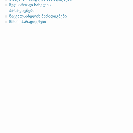
ასო/ბგერა
-h
-ზე დაბოლოებ
(ა)
ფუძის მოკლემარცვლი
ზედსართავი სახელის
პარადიგმები
ნაცვალსახელის პარადიგმები
ზმნის პარადიგმები
სახელობითი
ნათესაობითი
მიცემითი (მოქმედებითი)
ბრალდებითი
(ბ)
ფუძის გრძელმარცვლი
სახელობითი
ნათესაობითი
მიცემითი (მოქმედებითი)
ბრალდებითი