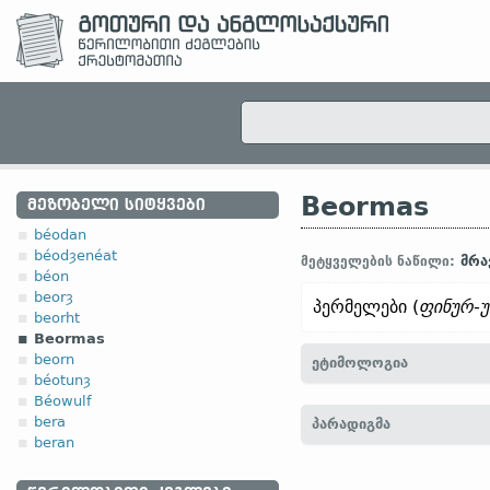
Beormas
ᲛᲔᲖᲝᲑᲔᲚᲘ ᲡᲘᲢᲧᲕᲔᲑᲘ
béodan
béodȝenéat
მრა
მეტყველების ნაწილი:
béon
beorȝ
პერმელები (
ფინურ-
beorht
Beormas
beorn
ეტიმოლოგია
béotunȝ
Béowulf
[
შდრ.
ძვ. ისლ.
Bjarmar]
bera
პარადიგმა
beran