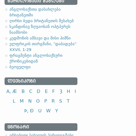
ᲬᲔᲠᲘᲚᲝᲑᲘᲗᲘ ᲫᲔᲒᲚᲔᲑᲘ
ანგლოსაქსთა დასახლება
ბრიტანეთში
ღირსი ბედა ბრიტანეთის შესახებ
სკანდინავ ზღვაოსან ოჰტჰერეს
ნაამბობი
კედმონის ამბავი და მისი ჰიმნი
ელფრიკის თარგმანი, "დაბადება"
XXVII, 1-29
ფრაგმენტი ანგლოსაქსური
ქრონიკებიდან
ბეოვულფი
ᲚᲔᲥᲡᲘᲙᲝᲜᲘ
A, Æ
B
C
D
E
F
Ȝ
H
I
L
M
N
O
P
R
S
T
Þ, Ð
U
W
Y
ᲪᲜᲝᲑᲐᲠᲘ
არსებითი სახელის პარადიგმები