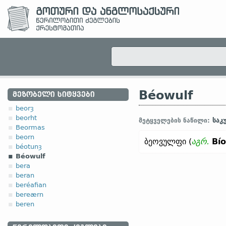
Béowulf
ᲛᲔᲖᲝᲑᲔᲚᲘ ᲡᲘᲢᲧᲕᲔᲑᲘ
beorȝ
beorht
საკ
მეტყველების ნაწილი:
Beormas
beorn
ბეოვულფი (
აგრ.
Bí
béotunȝ
Béowulf
bera
beran
beréafian
bereærn
beren