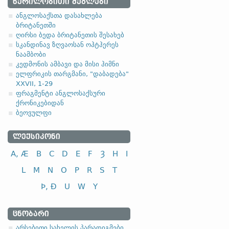
1.1.1. (a)
ᲬᲔᲠᲘᲚᲝᲑᲘᲗᲘ ᲫᲔᲒᲚᲔᲑᲘ
ანგლოსაქსთა დასახლება
ბრიტანეთში
ღირსი ბედა ბრიტანეთის შესახებ
სკანდინავ ზღვაოსან ოჰტჰერეს
ნაამბობი
სახელობითი
კედმონის ამბავი და მისი ჰიმნი
ელფრიკის თარგმანი, "დაბადება"
ნათესაობითი
XXVII, 1-29
მიცემითი (მოქმედებითი)
ფრაგმენტი ანგლოსაქსური
ქრონიკებიდან
ბრალდებითი
ბეოვულფი
ᲚᲔᲥᲡᲘᲙᲝᲜᲘ
A, Æ
B
C
D
E
F
Ȝ
H
I
სახელობითი
L
M
N
O
P
R
S
T
ნათესაობითი
Þ, Ð
U
W
Y
მიცემითი (მოქმედებითი)
ბრალდებითი
ᲪᲜᲝᲑᲐᲠᲘ
-el
,
-ol
,
-еn
,
-еr
,
-or
და მისთ. ტიპ
არსებითი სახელის პარადიგმები