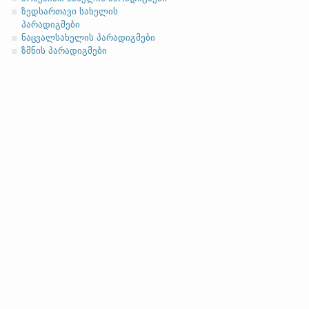
ასო/ბგერა
-h
-ზე დაბოლოებ
(ა)
ფუძის მოკლემარცვლი
ზედსართავი სახელის
პარადიგმები
ნაცვალსახელის პარადიგმები
ზმნის პარადიგმები
სახელობითი
ნათესაობითი
მიცემითი (მოქმედებითი)
ბრალდებითი
(ბ)
ფუძის გრძელმარცვლი
სახელობითი
ნათესაობითი
მიცემითი (მოქმედებითი)
ბრალდებითი