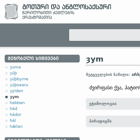
ȝym
ᲛᲔᲖᲝᲑᲔᲚᲘ ᲡᲘᲢᲧᲕᲔᲑᲘ
ȝuma
ȝúþ
არს
მეტყველების ნაწილი:
ȝúþbyrne
ȝúþsearu
ძვირფასი ქვა, პატიო
ȝylden
ȝym
habban
ეტიმოლოგია
hád
hádor
[
თანამედრ. ინგლ.
GEM
hál
პარადიგმა
hǽlan