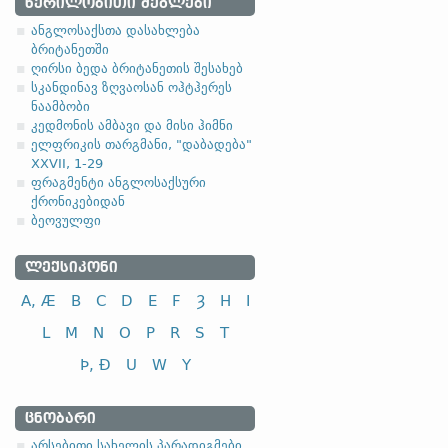
2. ანგლოსაქსუ
ᲬᲔᲠᲘᲚᲝᲑᲘᲗᲘ ᲫᲔᲒᲚᲔᲑᲘ
ანგლოსაქსთა დასახლება
2.1. ზედსართავ
ბრიტანეთში
ღირსი ბედა ბრიტანეთის შესახებ
-a-, -ō- ფუძიანი ზედსარ
სკანდინავ ზღვაოსან ოჰტჰერეს
ნაამბობი
(ა)
ფუძის მოკლემარცვლია
კედმონის ამბავი და მისი ჰიმნი
ელფრიკის თარგმანი, "დაბადება"
ანგლო
XXVII, 1-29
ფრაგმენტი ანგლოსაქსური
ქრონიკებიდან
ბეოვულფი
სახელობითი
ᲚᲔᲥᲡᲘᲙᲝᲜᲘ
ნათესაობითი
A, Æ
B
C
D
E
F
Ȝ
H
I
მიცემითი
მოქმედებითი
L
M
N
O
P
R
S
T
ბრალდებითი
Þ, Ð
U
W
Y
ᲪᲜᲝᲑᲐᲠᲘ
სახელობითი
არსებითი სახელის პარადიგმები