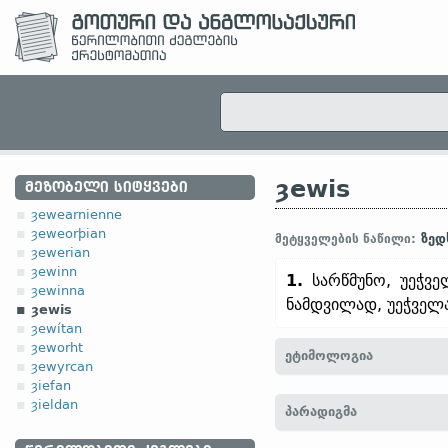
ȝewis
ᲛᲔᲖᲝᲑᲔᲚᲘ ᲡᲘᲢᲧᲕᲔᲑᲘ
ȝewearnienne
ȝeweorþian
ზედ
მეტყველების ნაწილი:
ȝewerian
ȝewinn
1.
სარწმუნო, უეჭვე
ȝewinna
ნამდვილად, უეჭველ
ȝewis
ȝewítan
ȝeworht
ეტიმოლოგია
ȝewyrcan
ȝiefan
[← ȝe-
პრეფ.
+ wis, wiss
ȝieldan
პარადიგმა