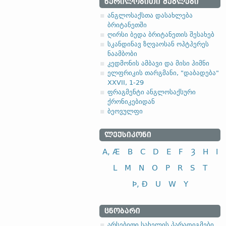
ᲬᲔᲠᲘᲚᲝᲑᲘᲗᲘ ᲫᲔᲒᲚᲔᲑᲘ
ანგლოსაქსთა დასახლება
ბრიტანეთში
ღირსი ბედა ბრიტანეთის შესახებ
სკანდინავ ზღვაოსან ოჰტჰერეს
ნაამბობი
კედმონის ამბავი და მისი ჰიმნი
ელფრიკის თარგმანი, "დაბადება"
XXVII, 1-29
ფრაგმენტი ანგლოსაქსური
ქრონიკებიდან
ბეოვულფი
ᲚᲔᲥᲡᲘᲙᲝᲜᲘ
A, Æ
B
C
D
E
F
Ȝ
H
I
L
M
N
O
P
R
S
T
Þ, Ð
U
W
Y
ᲪᲜᲝᲑᲐᲠᲘ
არსებითი სახელის პარადიგმები