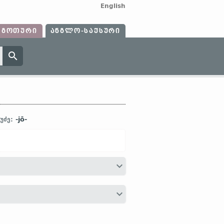
English
ᲒᲝᲗᲣᲠᲘ
ᲐᲜᲒᲚᲝ-ᲡᲐᲥᲡᲣᲠᲘ
-jō-
უძე:
ამედრ. ინგლ.
TIMBER
]