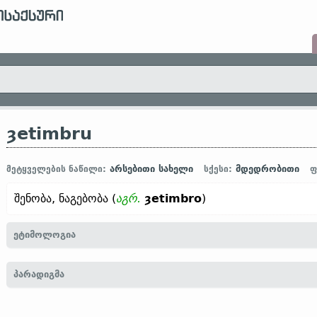
ȝetimbru
არსებითი სახელი
მდედრობითი
მეტყველების ნაწილი:
სქესი:
ფ
შენობა, ნაგებობა (
აგრ.
ȝetimbro
)
ეტიმოლოგია
[← ȝe-
პრეფ.
+ *timbru, timber
არსებ.
„საშენი მასალა“;
შდრ.
თან
პარადიგმა