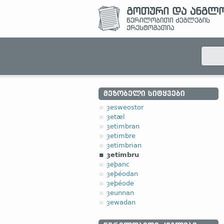
ᲛᲔᲖᲝᲑᲔᲚᲘ ᲡᲘᲢᲧᲕᲔᲑᲘ
ȝesweostor
ȝetæl
ȝetimbran
ȝetimbre
ȝetimbrian
ȝetimbru
ȝeþanc
ȝeþéodan
ȝeþéode
ȝeunnan
ȝewadan