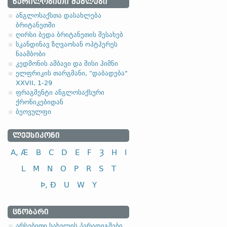
ᲬᲔᲠᲘᲚᲝᲑᲘᲗᲘ ᲫᲔᲒᲚᲔᲑᲘ
ანგლოსაქსთა დასახლება
ბრიტანეთში
ღირსი ბედა ბრიტანეთის შესახებ
სკანდინავ ზღვაოსან ოჰტჰერეს
ნაამბობი
კედმონის ამბავი და მისი ჰიმნი
ელფრიკის თარგმანი, "დაბადება"
XXVII, 1-29
ფრაგმენტი ანგლოსაქსური
ქრონიკებიდან
ბეოვულფი
ᲚᲔᲥᲡᲘᲙᲝᲜᲘ
A, Æ
B
C
D
E
F
Ȝ
H
I
L
M
N
O
P
R
S
T
Þ, Ð
U
W
Y
ᲪᲜᲝᲑᲐᲠᲘ
არსებითი სახელის პარადიგმები