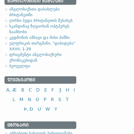
4.2.2. - მე-2 კლას
ᲬᲔᲠᲘᲚᲝᲑᲘᲗᲘ ᲫᲔᲒᲚᲔᲑᲘ
ანგლოსაქსთა დასახლება
სუსტი ზმნების მეორე კლ
ბრიტანეთში
ღირსი ბედა ბრიტანეთის შესახებ
II კლასი
სკანდინავ ზღვაოსან ოჰტჰერეს
ნაამბობი
ყურება, შეხედვა
კედმონის ამბავი და მისი ჰიმნი
სიყვარული
ელფრიკის თარგმანი, "დაბადება"
XXVII, 1-29
ფრაგმენტი ანგლოსაქსური
ქრონიკებიდან
ბეოვულფი
ᲚᲔᲥᲡᲘᲙᲝᲜᲘ
A, Æ
B
C
D
E
F
Ȝ
H
I
L
M
N
O
P
R
S
T
Þ, Ð
U
W
Y
ᲪᲜᲝᲑᲐᲠᲘ
არსებითი სახელის პარადიგმები