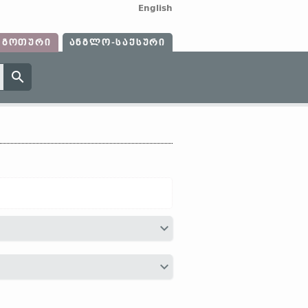
English
ᲒᲝᲗᲣᲠᲘ
ᲐᲜᲒᲚᲝ-ᲡᲐᲥᲡᲣᲠᲘ
საგნის ან მოვლენის ნიშან-თვისებათა
ედსართავი სახელები