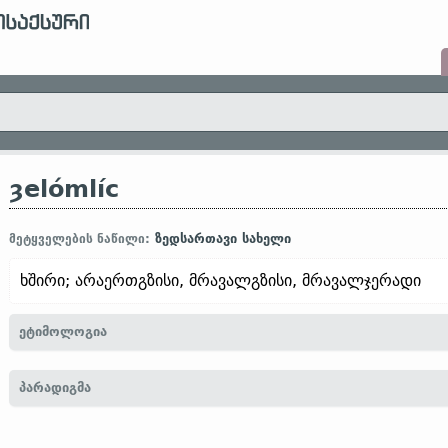
ȝelómlíc
ზედსართავი სახელი
მეტყველების ნაწილი:
ხშირი; არაერთგზისი, მრავალგზისი, მრავალჯერადი
ეტიმოლოგია
[← ȝelóme
ზმნზ.
„ხშირად; გამუდმებით“ + -líc (
ფუძით აღნიშნული 
პარადიგმა
ქონის გამომხატველი
სუფ.
)]
2. ანგლოსაქსური ძლიერი და სუსტი ზ