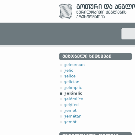
ᲛᲔᲖᲝᲑᲔᲚᲘ ᲡᲘᲢᲧᲕᲔᲑᲘ
ȝeleornian
ȝelíc
ȝelíce
ȝelícian
ȝelimplíc
ȝelómlíc
ȝelómlíce
ȝelýfed
ȝemet
ȝemétan
ȝemót