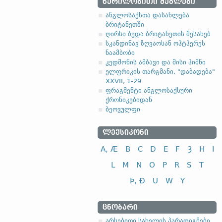
ᲬᲔᲠᲘᲚᲝᲑᲘᲗᲘ ᲫᲔᲒᲚᲔᲑᲘ
ანგლოსაქსთა დასახლება
ბრიტანეთში
ღირსი ბედა ბრიტანეთის შესახებ
სკანდინავ ზღვაოსან ოჰტჰერეს
ნაამბობი
კედმონის ამბავი და მისი ჰიმნი
ელფრიკის თარგმანი, "დაბადება"
XXVII, 1-29
ფრაგმენტი ანგლოსაქსური
ქრონიკებიდან
ბეოვულფი
ᲚᲔᲥᲡᲘᲙᲝᲜᲘ
A, Æ
B
C
D
E
F
Ȝ
H
I
L
M
N
O
P
R
S
T
Þ, Ð
U
W
Y
ᲪᲜᲝᲑᲐᲠᲘ
არსებითი სახელის პარადიგმები