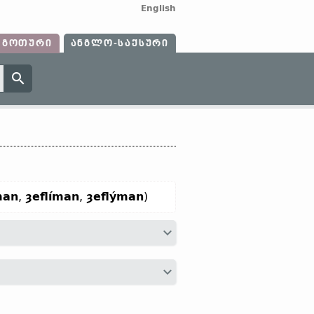
English
ᲒᲝᲗᲣᲠᲘ
ᲐᲜᲒᲚᲝ-ᲡᲐᲥᲡᲣᲠᲘ
man
,
ȝeflíman
,
ȝeflýman
)