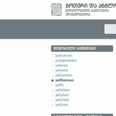
ᲛᲔᲖᲝᲑᲔᲚᲘ ᲡᲘᲢᲧᲕᲔᲑᲘ
ȝedruncen
ȝeéaþmédan
ȝefaran
ȝefeoht
ȝefeohtan
ȝeflíeman
ȝeflit
ȝefohten
ȝefyllan
ȝefylled
ȝefýsan