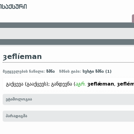
ȝeflíeman
ზმნა
სუსტი ზმნა (1)
მეტყველების ნაწილი:
ზმნის ტიპი:
გაქცევა (გააქცევს); განდევნა (
აგრ.
ȝeflǽman
,
ȝeflé
ეტიმოლოგია
[← ȝe-
პრეფ.
+
flíeman
ზმნ.
„გაქცევა, უკუქცევა, გაგდება“]
პარადიგმა