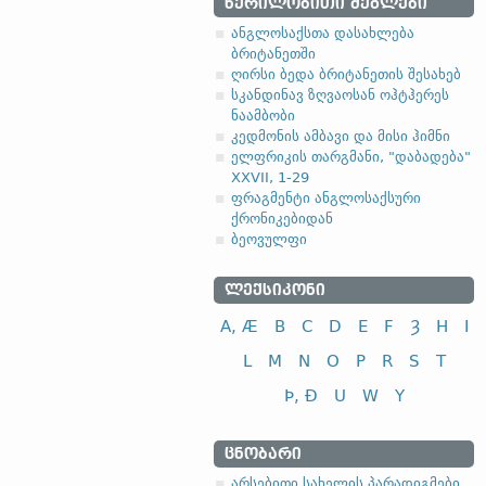
ᲬᲔᲠᲘᲚᲝᲑᲘᲗᲘ ᲫᲔᲒᲚᲔᲑᲘ
ანგლოსაქსთა დასახლება
ბრიტანეთში
ღირსი ბედა ბრიტანეთის შესახებ
სკანდინავ ზღვაოსან ოჰტჰერეს
ნაამბობი
კედმონის ამბავი და მისი ჰიმნი
ელფრიკის თარგმანი, "დაბადება"
XXVII, 1-29
ფრაგმენტი ანგლოსაქსური
ქრონიკებიდან
ბეოვულფი
ᲚᲔᲥᲡᲘᲙᲝᲜᲘ
A, Æ
B
C
D
E
F
Ȝ
H
I
L
M
N
O
P
R
S
T
Þ, Ð
U
W
Y
ᲪᲜᲝᲑᲐᲠᲘ
არსებითი სახელის პარადიგმები