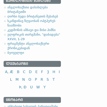
1.1.1. (a)
ᲬᲔᲠᲘᲚᲝᲑᲘᲗᲘ ᲫᲔᲒᲚᲔᲑᲘ
ანგლოსაქსთა დასახლება
ბრიტანეთში
ღირსი ბედა ბრიტანეთის შესახებ
სკანდინავ ზღვაოსან ოჰტჰერეს
ნაამბობი
სახელობითი
კედმონის ამბავი და მისი ჰიმნი
ელფრიკის თარგმანი, "დაბადება"
ნათესაობითი
XXVII, 1-29
მიცემითი (მოქმედებითი)
ფრაგმენტი ანგლოსაქსური
ქრონიკებიდან
ბრალდებითი
ბეოვულფი
ᲚᲔᲥᲡᲘᲙᲝᲜᲘ
A, Æ
B
C
D
E
F
Ȝ
H
I
სახელობითი
L
M
N
O
P
R
S
T
ნათესაობითი
Þ, Ð
U
W
Y
მიცემითი (მოქმედებითი)
ბრალდებითი
ᲪᲜᲝᲑᲐᲠᲘ
-el
,
-ol
,
-еn
,
-еr
,
-or
და მისთ. ტიპ
არსებითი სახელის პარადიგმები