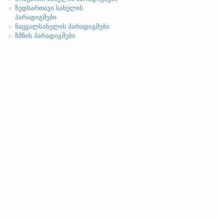
ასო/ბგერა
-h
-ზე დაბოლოებ
(ა)
ფუძის მოკლემარცვლი
ზედსართავი სახელის
პარადიგმები
ნაცვალსახელის პარადიგმები
ზმნის პარადიგმები
სახელობითი
ნათესაობითი
მიცემითი (მოქმედებითი)
ბრალდებითი
(ბ)
ფუძის გრძელმარცვლი
სახელობითი
ნათესაობითი
მიცემითი (მოქმედებითი)
ბრალდებითი