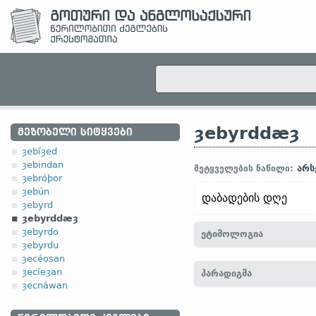
ȝebyrddæȝ
ᲛᲔᲖᲝᲑᲔᲚᲘ ᲡᲘᲢᲧᲕᲔᲑᲘ
ȝebíȝed
ȝebindan
არს
მეტყველების ნაწილი:
ȝebróþor
ȝebún
დაბადების დღე
ȝebyrd
ȝebyrddæȝ
ȝebyrdo
ეტიმოლოგია
ȝebyrdu
ȝecéosan
[←
ȝebyrd
არსებ.
„დაბ
ȝecíeȝan
პარადიგმა
Geburtstag)]
ȝecnáwan