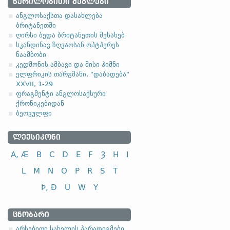
ᲬᲔᲠᲘᲚᲝᲑᲘᲗᲘ ᲫᲔᲒᲚᲔᲑᲘ
1.1.1. (a)
ანგლოსაქსთა დასახლება
ბრიტანეთში
ღირსი ბედა ბრიტანეთის შესახებ
სკანდინავ ზღვაოსან ოჰტჰერეს
ნაამბობი
კედმონის ამბავი და მისი ჰიმნი
ელფრიკის თარგმანი, "დაბადება"
სახელობითი
XXVII, 1-29
ნათესაობითი
ფრაგმენტი ანგლოსაქსური
მიცემითი (მოქმედებითი)
ქრონიკებიდან
ბეოვულფი
ბრალდებითი
ᲚᲔᲥᲡᲘᲙᲝᲜᲘ
A, Æ
B
C
D
E
F
Ȝ
H
I
L
M
N
O
P
R
S
T
სახელობითი
Þ, Ð
U
W
Y
ნათესაობითი
მიცემითი (მოქმედებითი)
ᲪᲜᲝᲑᲐᲠᲘ
ბრალდებითი
არსებითი სახელის პარადიგმები