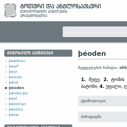
þéoden
ᲛᲔᲖᲝᲑᲔᲚᲘ ᲡᲘᲢᲧᲕᲔᲑᲘ
þeahtian
þearf
არს
მეტყველების ნაწილი:
þeȝn
þencan
1.
მეფე;
2.
ტომის 
þéod
ბატონი;
4.
უფალი, ღ
þéoden
þéodscipe
þéof
ეტიმოლოგია
þéostrian
þéostru
[←
პროტო-გერმანიკ.
*þe
þéow
პარადიგმა
þjóðann]