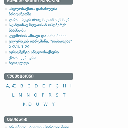
ᲬᲔᲠᲘᲚᲝᲑᲘᲗᲘ ᲫᲔᲒᲚᲔᲑᲘ
ანგლოსაქსთა დასახლება
ბრიტანეთში
ღირსი ბედა ბრიტანეთის შესახებ
სკანდინავ ზღვაოსან ოჰტჰერეს
ნაამბობი
კედმონის ამბავი და მისი ჰიმნი
სახელობითი
ელფრიკის თარგმანი, "დაბადება"
ნათესაობითი
XXVII, 1-29
მიცემითი
ფრაგმენტი ანგლოსაქსური
ქრონიკებიდან
მოქმედებითი
ბეოვულფი
ბრალდებითი
ᲚᲔᲥᲡᲘᲙᲝᲜᲘ
A, Æ
B
C
D
E
F
Ȝ
H
I
სახელობითი
L
M
N
O
P
R
S
T
ნათესაობითი
მიცემითი (მოქმედებითი)
Þ, Ð
U
W
Y
ბრალდებითი
ᲪᲜᲝᲑᲐᲠᲘ
3.1.2. ჩვენებითი 
არსებითი სახელის პარადიგმები