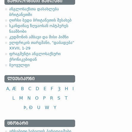
ᲬᲔᲠᲘᲚᲝᲑᲘᲗᲘ ᲫᲔᲒᲚᲔᲑᲘ
ანგლოსაქსთა დასახლება
ბრიტანეთში
ღირსი ბედა ბრიტანეთის შესახებ
სკანდინავ ზღვაოსან ოჰტჰერეს
ნაამბობი
კედმონის ამბავი და მისი ჰიმნი
ელფრიკის თარგმანი, "დაბადება"
XXVII, 1-29
ფრაგმენტი ანგლოსაქსური
ქრონიკებიდან
ბეოვულფი
ᲚᲔᲥᲡᲘᲙᲝᲜᲘ
A, Æ
B
C
D
E
F
Ȝ
H
I
L
M
N
O
P
R
S
T
Þ, Ð
U
W
Y
ᲪᲜᲝᲑᲐᲠᲘ
არსებითი სახელის პარადიგმები