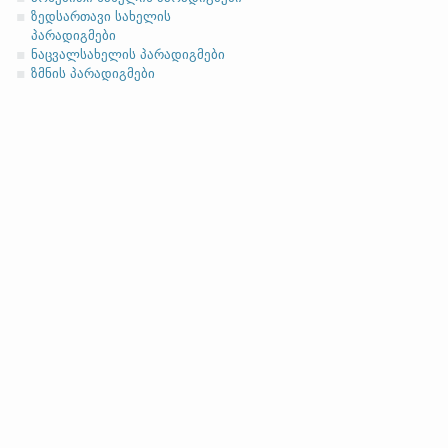
ასო/ბგერა
-h
-ზე დაბოლოებ
(ა)
ფუძის მოკლემარცვლი
ზედსართავი სახელის
პარადიგმები
ნაცვალსახელის პარადიგმები
ზმნის პარადიგმები
სახელობითი
ნათესაობითი
მიცემითი (მოქმედებითი)
ბრალდებითი
(ბ)
ფუძის გრძელმარცვლი
სახელობითი
ნათესაობითი
მიცემითი (მოქმედებითი)
ბრალდებითი