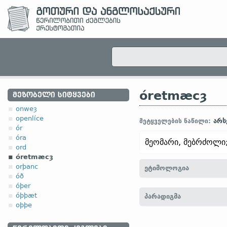
óretmæcȝ
ᲛᲔᲖᲝᲑᲔᲚᲘ ᲡᲘᲢᲧᲕᲔᲑᲘ
onweȝ
openlíce
არს
მეტყველების ნაწილი:
ór
óra
მეომარი, მებრძოლი;
ord
óretmæcȝ
orþanc
ეტიმოლოგია
óð
óþer
[← óret
არსებ.
„ბრძოლა; 
óþþæt
პარადიგმა
oþþe