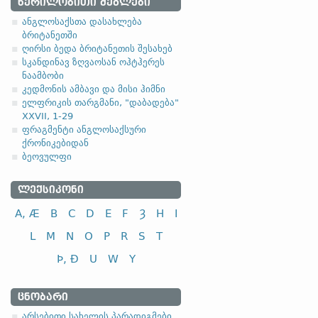
1.1.1. (a)
ᲬᲔᲠᲘᲚᲝᲑᲘᲗᲘ ᲫᲔᲒᲚᲔᲑᲘ
ანგლოსაქსთა დასახლება
ბრიტანეთში
ღირსი ბედა ბრიტანეთის შესახებ
სკანდინავ ზღვაოსან ოჰტჰერეს
ნაამბობი
სახელობითი
კედმონის ამბავი და მისი ჰიმნი
ელფრიკის თარგმანი, "დაბადება"
ნათესაობითი
XXVII, 1-29
მიცემითი (მოქმედებითი)
ფრაგმენტი ანგლოსაქსური
ქრონიკებიდან
ბრალდებითი
ბეოვულფი
ᲚᲔᲥᲡᲘᲙᲝᲜᲘ
A, Æ
B
C
D
E
F
Ȝ
H
I
სახელობითი
L
M
N
O
P
R
S
T
ნათესაობითი
Þ, Ð
U
W
Y
მიცემითი (მოქმედებითი)
ბრალდებითი
ᲪᲜᲝᲑᲐᲠᲘ
-el
,
-ol
,
-еn
,
-еr
,
-or
და მისთ. ტიპ
არსებითი სახელის პარადიგმები