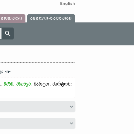
English
ᲒᲝᲗᲣᲠᲘ
ᲐᲜᲒᲚᲝ-ᲡᲐᲥᲡᲣᲠᲘ
-n-
ე:
.
ზმნზ.
მნიშვნ.
მარტო, მარტომ;