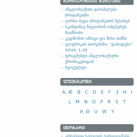
ᲬᲔᲠᲘᲚᲝᲑᲘᲗᲘ ᲫᲔᲒᲚᲔᲑᲘ
ანგლოსაქსთა დასახლება
ბრიტანეთში
ღირსი ბედა ბრიტანეთის შესახებ
სკანდინავ ზღვაოსან ოჰტჰერეს
ნაამბობი
კედმონის ამბავი და მისი ჰიმნი
ელფრიკის თარგმანი, "დაბადება"
XXVII, 1-29
ფრაგმენტი ანგლოსაქსური
ქრონიკებიდან
ბეოვულფი
ᲚᲔᲥᲡᲘᲙᲝᲜᲘ
A, Æ
B
C
D
E
F
Ȝ
H
I
L
M
N
O
P
R
S
T
Þ, Ð
U
W
Y
ᲪᲜᲝᲑᲐᲠᲘ
არსებითი სახელის პარადიგმები