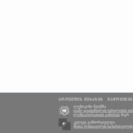
ᲞᲠᲝᲔᲥᲢᲘᲡ ᲨᲔᲡᲐᲮᲔᲑ
ᲒᲐᲛᲝᲧᲔᲜᲔᲑ
ლექსიკონი შეიქმნა
ივანე ჯავახიშვილის სახელობის თ
ლექსიკოგრაფიის ცენტრის
მიერ
კვლევა განხორციელდა
შოთა რუსთაველის საქართველოს