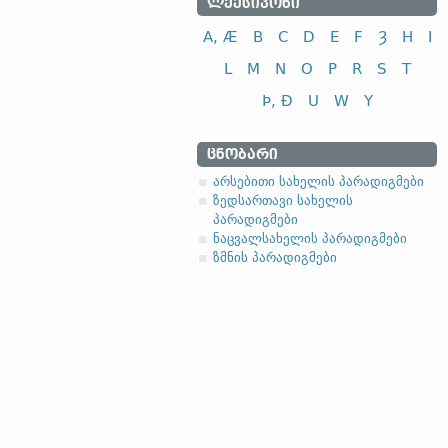
ᲚᲔᲥᲡᲘᲙᲝᲜᲘ
A, Æ
B
C
D
E
F
Ȝ
H
I
L
M
N
O
P
R
S
T
Þ, Ð
U
W
Y
ᲪᲜᲝᲑᲐᲠᲘ
არსებითი სახელის პარადიგმები
ზედსართავი სახელის
პარადიგმები
ნაცვალსახელის პარადიგმები
ზმნის პარადიგმები