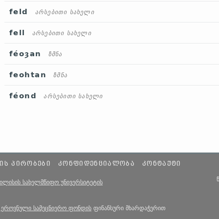
feld
არსებითი სახელი
fell
არსებითი სახელი
féoȝan
ზმნა
feohtan
ზმნა
féond
არსებითი სახელი
ᲘᲡ ᲞᲘᲠᲝᲑᲔᲑᲘ
ᲙᲝᲜᲤᲘᲓᲔᲜᲪᲘᲐᲚᲝᲑᲐ
ᲙᲝᲜᲢᲐᲥᲢᲘ
ბილისის სახელმწიფო უნივერსიტეტის
 ეროვნული სამეცნიერო ფონდის
ფინანსური მხარდაჭერით