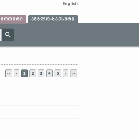
English
ᲒᲝᲗᲣᲠᲘ
ᲐᲜᲒᲚᲝ-ᲡᲐᲥᲡᲣᲠᲘ
‹‹
‹
1
2
3
4
5
›
››